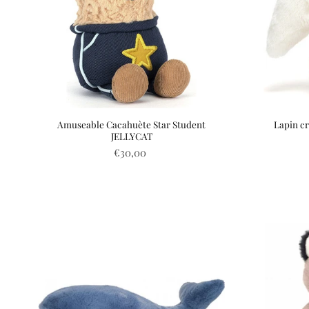
Amuseable Cacahuète Star Student
Lapin c
JELLYCAT
€30,00