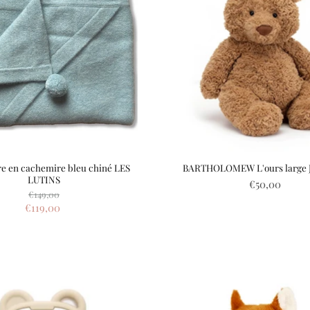
e en cachemire bleu chiné LES
BARTHOLOMEW L'ours large 
LUTINS
€50,00
Prix
€149,00
d'origine
Prix
€119,00
actuel