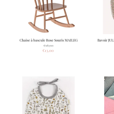
Chaise à bascule Rose Souris MAILEG
Bavoir JU
Prix
€18,00
d'origine
Prix
€13,00
actuel