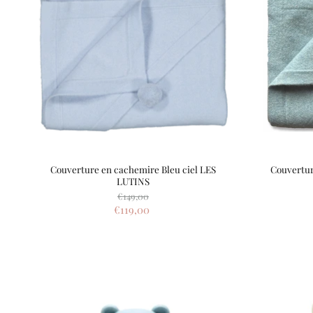
Couverture en cachemire Bleu ciel LES
Couvertur
LUTINS
Prix
€149,00
d'origine
Prix
€119,00
actuel