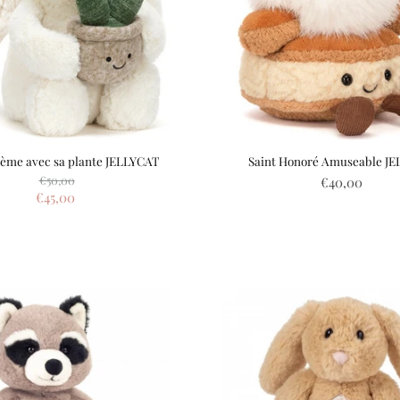
rème avec sa plante JELLYCAT
Saint Honoré Amuseable J
Prix
€50,00
€40,00
d'origine
Prix
€45,00
actuel