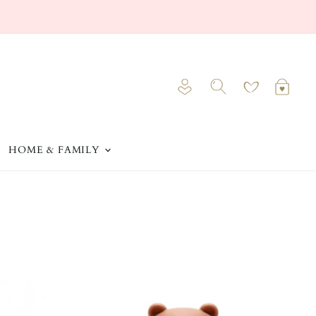
Voir
Voir
le
le
Rechercher
compte
pani
HOME & FAMILY