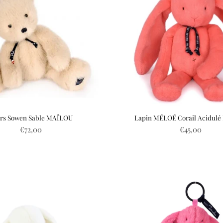
rs Sowen Sable MAÏLOU
Lapin MÉLOÉ Corail Acidul
€72,00
€45,00