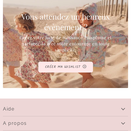
Vous attendez un heureux
évènement ?
Créez votre liste de naissance Poisplume et
partagez-la avec votre entourage en toute
simplicité.
CRÉER MA WISHLIST
Aide
Aide
A propos
Livraison