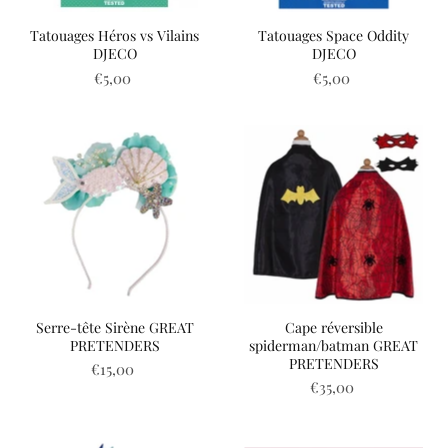
Tatouages Héros vs Vilains
Tatouages Space Oddity
DJECO
DJECO
€5,00
€5,00
Serre-tête Sirène GREAT
Cape réversible
PRETENDERS
spiderman/batman GREAT
PRETENDERS
€15,00
€35,00