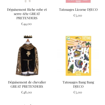
Déguisement Biche robe et
Tatouages Licorne DJECO
serre-tête GREAT
€5,00
PRETENDERS
€44,00
Déguisement de chevalier
Tatouages Bang Bang
GREAT PRETENDERS
DJECO
€48,00
€5,00