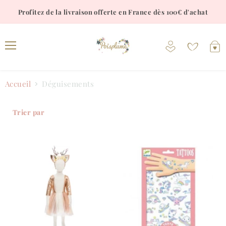
Profitez de la livraison offerte en France dès 100€ d'achat
Voir
V
le
l
Menu
compte
p
Accueil
Déguisements
Trier par