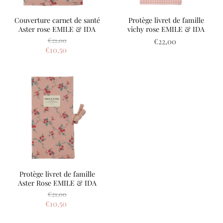
Couverture carnet de santé
Protège livret de famille
Aster rose EMILE & IDA
vichy rose EMILE & IDA
Prix
€21,00
€22,00
d'origine
Prix
€10,50
actuel
Protège livret de famille
Aster Rose EMILE & IDA
Prix
€21,00
d'origine
Prix
€10,50
actuel