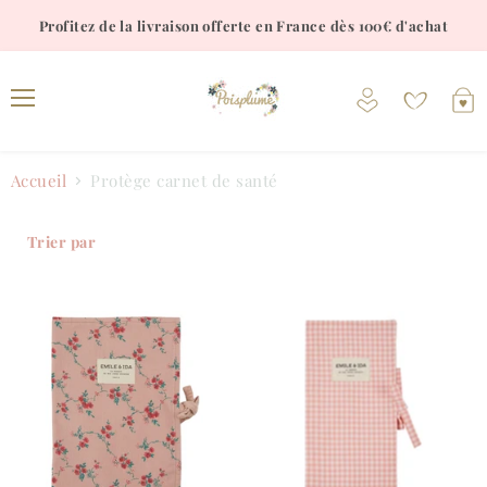
Profitez de la livraison offerte en France dès 100€ d'achat
Voir
V
le
l
Menu
compte
p
Accueil
Protège carnet de santé
Trier par