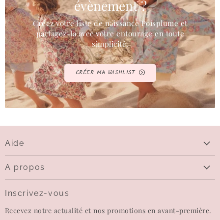
évènement ?
Créez votre liste de naissance Poisplume et
partagez-la avec votre entourage en toute
simplicité.
CRÉER MA WISHLIST
Aide
Aide
A propos
Livraison
Qui sommes-nous
Questions sur le paiement
Inscrivez-vous
Contactez-nous
Echanges et retours
Recevez notre actualité et nos promotions en avant-première.
Carte-cadeau
CGV