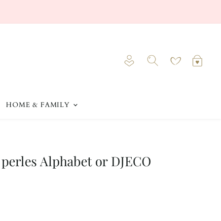
Voir
Voir
le
le
Rechercher
compte
pani
HOME & FAMILY
 perles Alphabet or DJECO