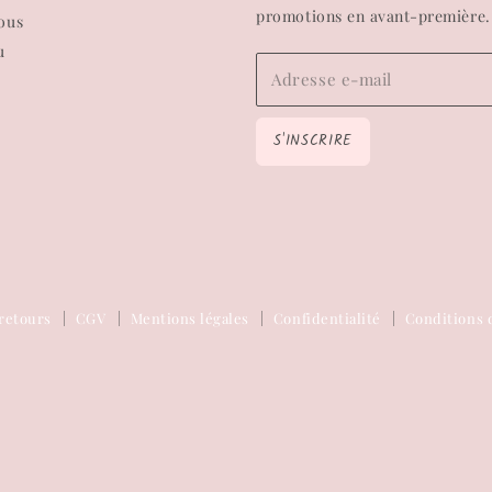
promotions en avant-première.
ous
u
Adresse e-mail
S'INSCRIRE
retours
CGV
Mentions légales
Confidentialité
Conditions d