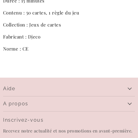
Durée : 15 minutes
Contenu : 50 cartes, 1 règle du jeu
Collection : Jeux de cartes
Fabricant : Djeco
Norme : CE
Aide
Aide
A propos
Livraison
Qui sommes-nous
Questions sur le paiement
Inscrivez-vous
Contactez-nous
Echanges et retours
Recevez notre actualité et nos promotions en avant-première.
Carte-cadeau
CGV