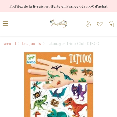
Profitez de la livraison offerte en France dès 100€ d'achat
Voir
V
le
l
Menu
compte
p
Accueil
Les jouets
Tatouages Dino Club DJECO