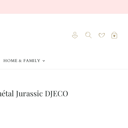
Voir
Voir
le
le
Rechercher
compte
pani
HOME & FAMILY
étal Jurassic DJECO