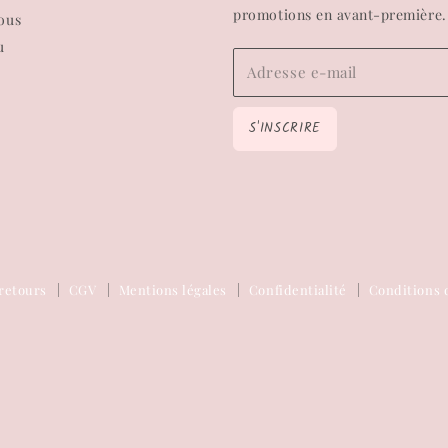
promotions en avant-première.
ous
u
Adresse e-mail
S'INSCRIRE
retours
CGV
Mentions légales
Confidentialité
Conditions d