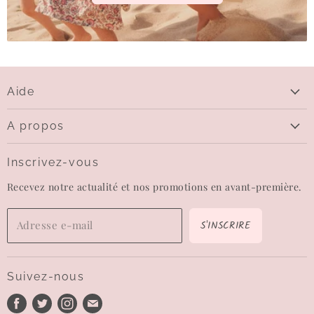
Aide
Aide
A propos
Livraison
Qui sommes-nous
Questions sur le paiement
Inscrivez-vous
Contactez-nous
Echanges et retours
Recevez notre actualité et nos promotions en avant-première.
Carte-cadeau
CGV
Wishlist
Mentions légales
S'INSCRIRE
Adresse e-mail
Confidentialité
Conditions d'utilisation
Suivez-nous
Politique de remboursement
Trouvez-
Trouvez-
Trouvez-
Trouvez-