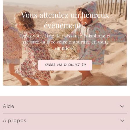
Vous attendez un heureux
évènement ?
Créez votre liste de naissance Poisplume et
partagez-la avec votre entourage en toute
simplicité.
CRÉER MA WISHLIST
Aide
Aide
A propos
Livraison