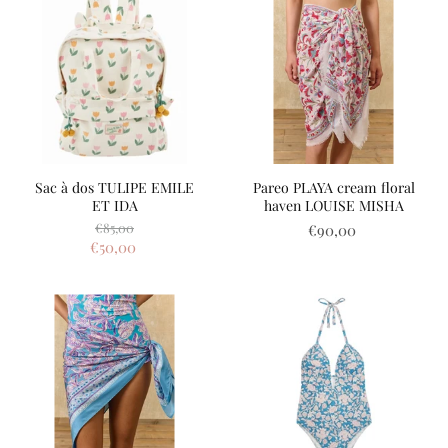
Sac à dos TULIPE EMILE
Pareo PLAYA cream floral
ET IDA
haven LOUISE MISHA
Prix
€85,00
€90,00
d'origine
Prix
€50,00
actuel