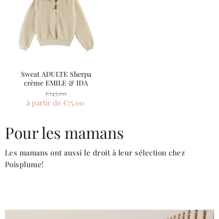
Sweat ADULTE Sherpa
crème EMILE & IDA
Prix
€143,00
d'origine
à partir de
€75,00
Pour les mamans
Les mamans ont aussi le droit à leur sélection chez
Poisplume!