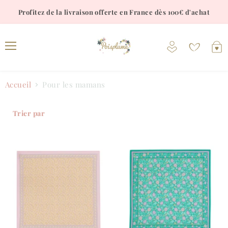
Profitez de la livraison offerte en France dès 100€ d'achat
Voir
V
le
l
Menu
compte
p
Accueil
Pour les mamans
Trier par