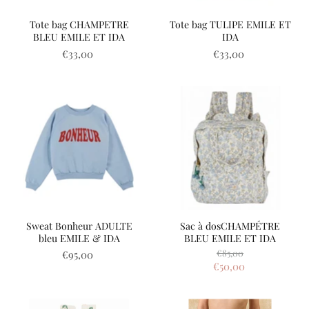
Tote bag CHAMPETRE
Tote bag TULIPE EMILE ET
BLEU EMILE ET IDA
IDA
€33,00
€33,00
Sweat Bonheur ADULTE
Sac à dosCHAMPÉTRE
bleu EMILE & IDA
BLEU EMILE ET IDA
Prix
€85,00
€95,00
d'origine
Prix
€50,00
actuel