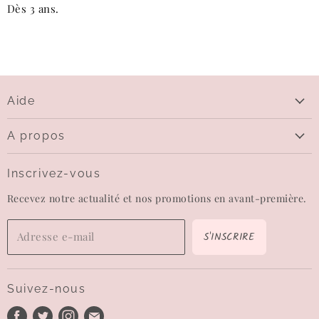
Dès 3 ans.
Aide
Aide
A propos
Livraison
Qui sommes-nous
Questions sur le paiement
Inscrivez-vous
Contactez-nous
Echanges et retours
Recevez notre actualité et nos promotions en avant-première.
Carte-cadeau
CGV
Wishlist
Mentions légales
S'INSCRIRE
Adresse e-mail
Confidentialité
Conditions d'utilisation
Suivez-nous
Politique de remboursement
Trouvez-
Trouvez-
Trouvez-
Trouvez-