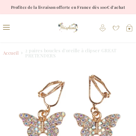
Profitez de la livraison offerte en France dès 100€ d'achat
Voir
V
le
l
Menu
compte
p
2 paires boucles d'oreille à clipser GREAT
Accueil
PRETENDERS