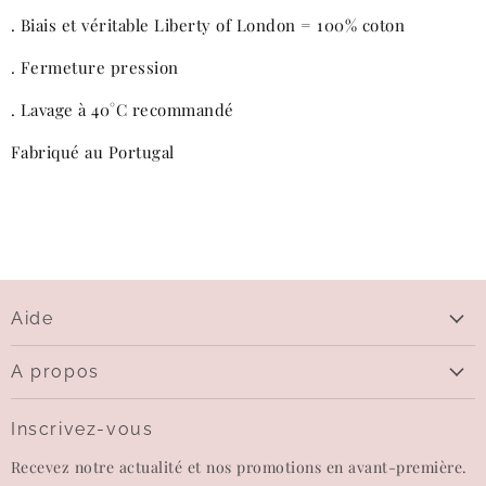
. Biais et véritable Liberty of London = 100% coton
. Fermeture pression
. Lavage à 40°C recommandé
Fabriqué au Portugal
Aide
Aide
A propos
Livraison
Qui sommes-nous
Questions sur le paiement
Inscrivez-vous
Contactez-nous
Echanges et retours
Recevez notre actualité et nos promotions en avant-première.
Carte-cadeau