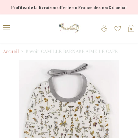
Profitez de la livraison offerte en France dès 100€ d'achat
Voir
V
le
l
Menu
compte
p
Accueil
Bavoir CAMILLE BARNABÉ AIME LE CAFÉ