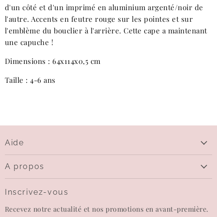
d'un côté et d'un imprimé en aluminium argenté/noir de
l'autre. Accents en feutre rouge sur les pointes et sur
l'emblème du bouclier à l'arrière. Cette cape a maintenant
une capuche !
Dimensions : 64x114x0,5 cm
Taille : 4-6 ans
Aide
Aide
A propos
Livraison
Qui sommes-nous
Questions sur le paiement
Inscrivez-vous
Contactez-nous
Echanges et retours
Recevez notre actualité et nos promotions en avant-première.
Carte-cadeau