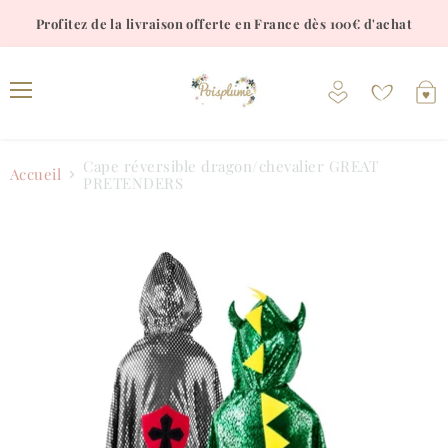
Profitez de la livraison offerte en France dès 100€ d'achat
Voir
V
le
l
Menu
compte
p
Cape réversible dragon/chevalier GREAT
Accueil
PRETENDERS