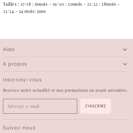
Tailles : 17/18 : 6mois - 19/20 : 12mois - 21/22 : 18mois -
23/24 - 24 mois/3ans
Aide
Aide
A propos
Livraison
Qui sommes-nous
Questions sur le paiement
Inscrivez-vous
Contactez-nous
Echanges et retours
Recevez notre actualité et nos promotions en avant-première.
Carte-cadeau
CGV
Wishlist
Mentions légales
S'INSCRIRE
Adresse e-mail
Confidentialité
Conditions d'utilisation
Suivez-nous
Politique de remboursement