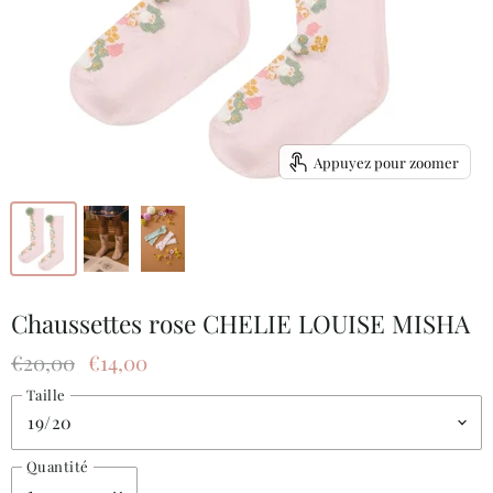
Appuyez pour zoomer
Chaussettes rose CHELIE LOUISE MISHA
Prix d'origine
Prix actuel
€20,00
€14,00
Taille
Quantité