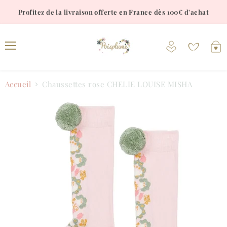
Profitez de la livraison offerte en France dès 100€ d'achat
Voir
V
le
l
Menu
compte
p
Accueil
Chaussettes rose CHELIE LOUISE MISHA