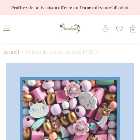
Profitez de la livraison offerte en France dès 100€ d'achat
Voir
V
le
l
Menu
compte
p
Accueil
Foison de perles en bois DJECO