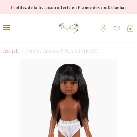
Profitez de la livraison offerte en France dès 100€ d'achat
Voir
V
le
l
Menu
compte
p
Accueil
Poupée Amigas NORA MINIKANE