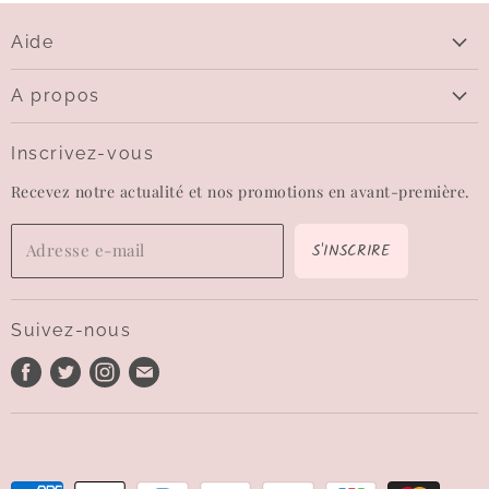
Aide
Aide
A propos
Livraison
Qui sommes-nous
Questions sur le paiement
Inscrivez-vous
Contactez-nous
Echanges et retours
Recevez notre actualité et nos promotions en avant-première.
Carte-cadeau
CGV
Wishlist
Mentions légales
S'INSCRIRE
Adresse e-mail
Confidentialité
Conditions d'utilisation
Suivez-nous
Politique de remboursement
Trouvez-
Trouvez-
Trouvez-
Trouvez-
nous
nous
nous
nous
sur
sur
sur
sur
Facebook
Twitter
Instagram
E-
mail