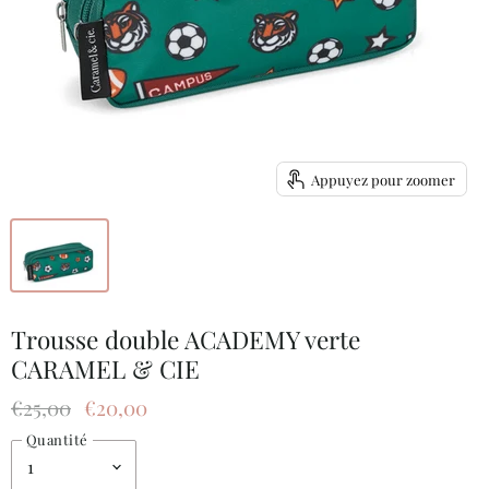
Appuyez pour zoomer
Trousse double ACADEMY verte
CARAMEL & CIE
Prix d'origine
Prix actuel
€25,00
€20,00
Quantité