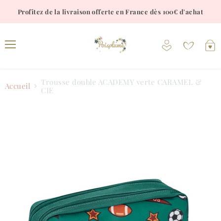
Profitez de la livraison offerte en France dès 100€ d'achat
Voir
V
le
l
Menu
compte
p
Trousse double ACADEMY verte CARAMEL &
Accueil
CIE