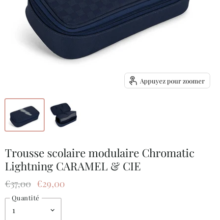
Appuyez pour zoomer
Trousse scolaire modulaire Chromatic
Lightning CARAMEL & CIE
Prix d'origine
Prix actuel
€37,00
€29,00
Quantité